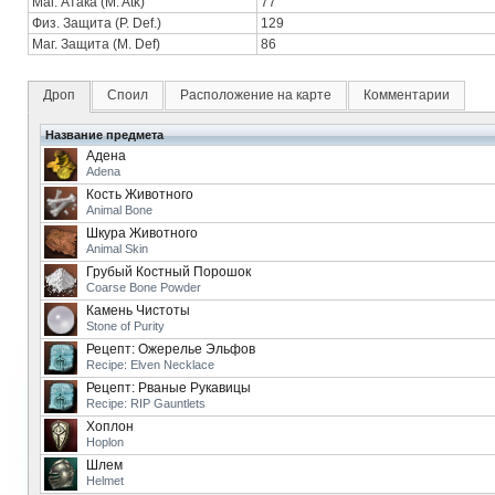
Маг. Атака (M. Atk)
77
Физ. Защита (P. Def.)
129
Маг. Защита (M. Def)
86
Дроп
Споил
Расположение на карте
Комментарии
Название предмета
Адена
Adena
Кость Животного
Animal Bone
Шкура Животного
Animal Skin
Грубый Костный Порошок
Coarse Bone Powder
Камень Чистоты
Stone of Purity
Рецепт: Ожерелье Эльфов
Recipe: Elven Necklace
Рецепт: Рваные Рукавицы
Recipe: RIP Gauntlets
Хоплон
Hoplon
Шлем
Helmet