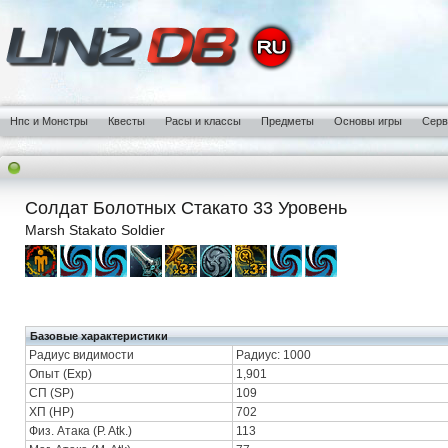
Нпс и Монстры
Квесты
Расы и классы
Предметы
Основы игры
Сер
Солдат Болотных Стакато 33 Уровень
Marsh Stakato Soldier
Базовые характеристики
Радиус видимости
Радиус: 1000
Опыт (Exp)
1,901
СП (SP)
109
ХП (HP)
702
Физ. Атака (P. Atk.)
113