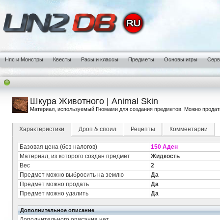
Нпс и Монстры
Квесты
Расы и классы
Предметы
Основы игры
Сер
Шкура Животного | Animal Skin
Материал, используемый Гномами для создания предметов. Можно продать
Характеристики
Дроп & споил
Рецепты
Комментарии
Базовая цена (без налогов)
150 Аден
Материал, из которого создан предмет
Жидкость
Вес
2
Предмет можно выбросить на землю
Да
Предмет можно продать
Да
Предмет можно удалить
Да
Дополнительное описание
Дополнительного описания нет