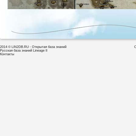
2014 © LIN2DB.RU - Открытая база знаний
С
Русская база знаний Lineage II
Контакты