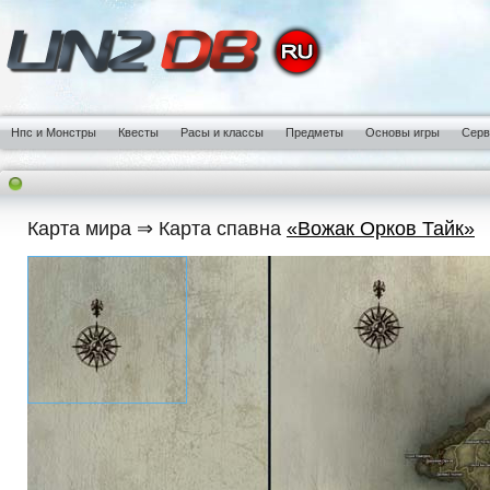
Нпс и Монстры
Квесты
Расы и классы
Предметы
Основы игры
Сер
Карта мира ⇒ Карта спавна
«Вожак Орков Тайк»