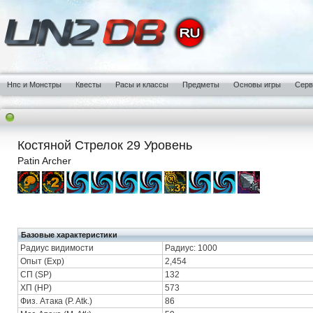
Нпс и Монстры
Квесты
Расы и классы
Предметы
Основы игры
Сер
Костяной Стрелок 29 Уровень
Patin Archer
Базовые характеристики
Радиус видимости
Радиус: 1000
Опыт (Exp)
2,454
СП (SP)
132
ХП (HP)
573
Физ. Атака (P. Atk.)
86