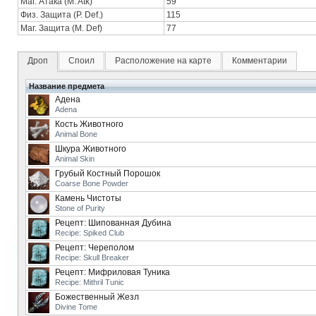
Маг. Атака (M. Atk)
59
Физ. Защита (P. Def.)
115
Маг. Защита (M. Def)
77
Дроп
Споил
Расположение на карте
Комментарии
Название предмета
Адена
Adena
Кость Животного
Animal Bone
Шкура Животного
Animal Skin
Грубый Костный Порошок
Coarse Bone Powder
Камень Чистоты
Stone of Purity
Рецепт: Шипованная Дубина
Recipe: Spiked Club
Рецепт: Череполом
Recipe: Skull Breaker
Рецепт: Мифриловая Туника
Recipe: Mithril Tunic
Божественный Жезл
Divine Tome