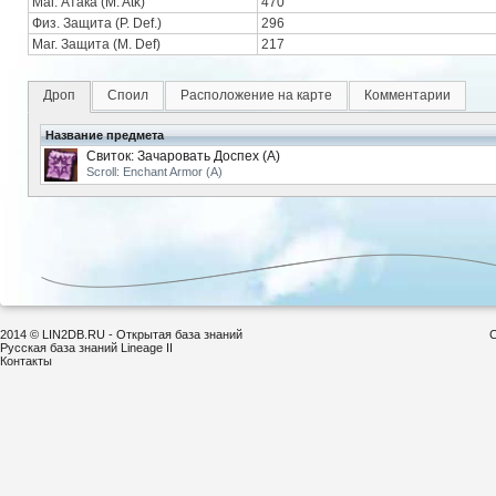
Маг. Атака (M. Atk)
470
Физ. Защита (P. Def.)
296
Маг. Защита (M. Def)
217
Дроп
Споил
Расположение на карте
Комментарии
Название предмета
Свиток: Зачаровать Доспех (А)
Scroll: Enchant Armor (A)
2014 © LIN2DB.RU - Открытая база знаний
С
Русская база знаний Lineage II
Контакты