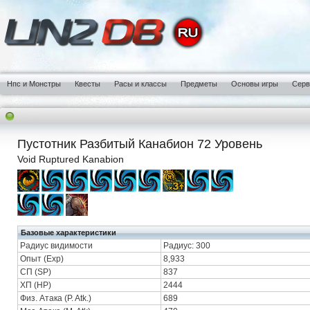
Нпс и Монстры
Квесты
Расы и классы
Предметы
Основы игры
Сер
Пустотник Разбитый Канабион 72 Уровень
Void Ruptured Kanabion
Базовые характеристики
Радиус видимости
Радиус: 300
Опыт (Exp)
8,933
СП (SP)
837
ХП (HP)
2444
Физ. Атака (P. Atk.)
689