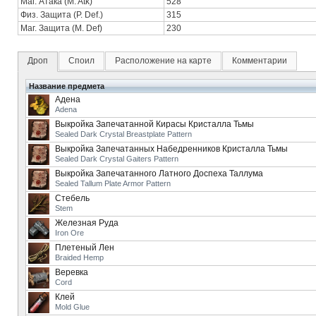
Маг. Атака (M. Atk)
528
Физ. Защита (P. Def.)
315
Маг. Защита (M. Def)
230
Дроп
Споил
Расположение на карте
Комментарии
Название предмета
Адена
Adena
Выкройка Запечатанной Кирасы Кристалла Тьмы
Sealed Dark Crystal Breastplate Pattern
Выкройка Запечатанных Набедренников Кристалла Тьмы
Sealed Dark Crystal Gaiters Pattern
Выкройка Запечатанного Латного Доспеха Таллума
Sealed Tallum Plate Armor Pattern
Стебель
Stem
Железная Руда
Iron Ore
Плетеный Лен
Braided Hemp
Веревка
Cord
Клей
Mold Glue