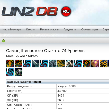
Нпс и Монстры
Квесты
Расы и классы
Предметы
Основы игры
Сер
Самец Шипастого Стакато 74 Уровень
Male Spiked Stakato
Базовые характеристики
Радиус видимости
Радиус: 1000
Опыт (Exp)
44,602
СП (SP)
4474
ХП (HP)
2632
Физ. Атака (P. Atk.)
774