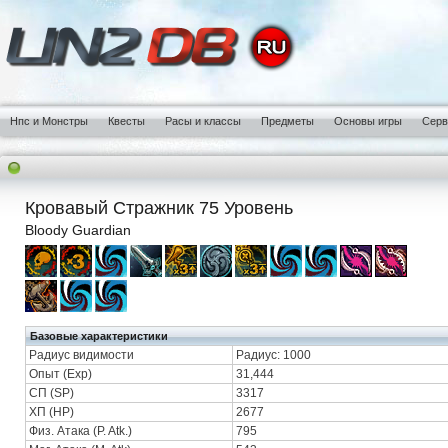
Нпс и Монстры
Квесты
Расы и классы
Предметы
Основы игры
Сер
Кровавый Стражник 75 Уровень
Bloody Guardian
Базовые характеристики
Радиус видимости
Радиус: 1000
Опыт (Exp)
31,444
СП (SP)
3317
ХП (HP)
2677
Физ. Атака (P. Atk.)
795