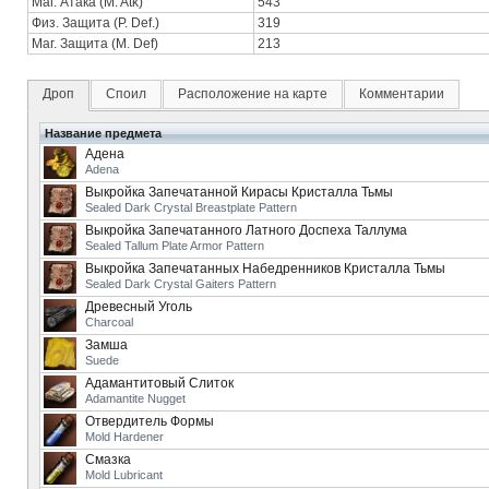
Маг. Атака (M. Atk)
543
Физ. Защита (P. Def.)
319
Маг. Защита (M. Def)
213
Дроп
Споил
Расположение на карте
Комментарии
Название предмета
Адена
Adena
Выкройка Запечатанной Кирасы Кристалла Тьмы
Sealed Dark Crystal Breastplate Pattern
Выкройка Запечатанного Латного Доспеха Таллума
Sealed Tallum Plate Armor Pattern
Выкройка Запечатанных Набедренников Кристалла Тьмы
Sealed Dark Crystal Gaiters Pattern
Древесный Уголь
Charcoal
Замша
Suede
Адамантитовый Слиток
Adamantite Nugget
Отвердитель Формы
Mold Hardener
Смазка
Mold Lubricant