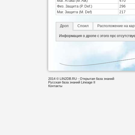
Маг. Атака (M. Atk)
470
Физ. Защита (P. Def.)
296
Маг. Защита (M. Def)
217
Дроп
Споил
Расположение на кар
Информация о дропе с этого npc отсутству
2014 © LIN2DB.RU - Открытая база знаний
Русская база знаний Lineage II
Контакты