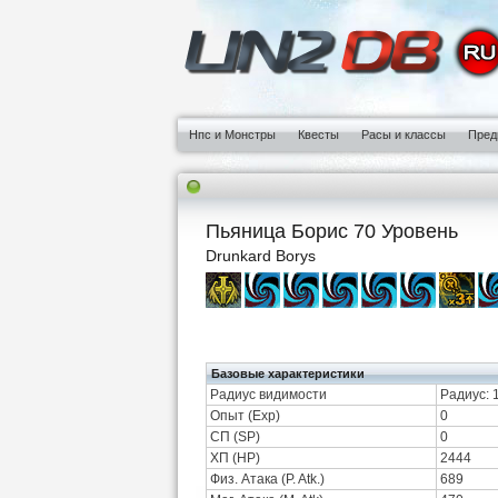
Нпс и Монстры
Квесты
Расы и классы
Пред
Пьяница Борис 70 Уровень
Drunkard Borys
Базовые характеристики
Радиус видимости
Радиус: 
Опыт (Exp)
0
СП (SP)
0
ХП (HP)
2444
Физ. Атака (P. Atk.)
689