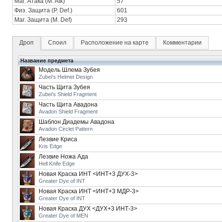
Маг. Атака (M. Atk)
57
Физ. Защита (P. Def.)
601
Маг. Защита (M. Def)
293
Дроп
Споил
Расположение на карте
Комментарии
Название предмета
Модель Шлема Зубея
Zubei's Helmet Design
Часть Щита Зубея
Zubei's Shield Fragment
Часть Щита Авадона
Avadon Shield Fragment
Шаблон Диадемы Авадона
Avadon Circlet Pattern
Лезвие Криса
Kris Edge
Лезвие Ножа Ада
Hell Knife Edge
Новая Краска ИНТ <ИНТ+3 ДУХ-3>
Greater Dye of INT
Новая Краска ИНТ <ИНТ+3 МДР-3>
Greater Dye of INT
Новая Краска ДУХ <ДУХ+3 ИНТ-3>
Greater Dye of MEN