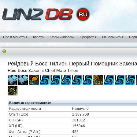
Нпс и Монстры
Квесты
Расы и классы
Предметы
Основы игры
Сер
Рейдовый Босс Тилион Первый Помощник Закена
Raid Boss Zaken's Chief Mate Tillion
Базовые характеристики
Радиус видимости
Радиус: 0
Опыт (Exp)
2,389,768
СП (SP)
281312
ХП (HP)
155046
Физ. Атака (P. Atk.)
458