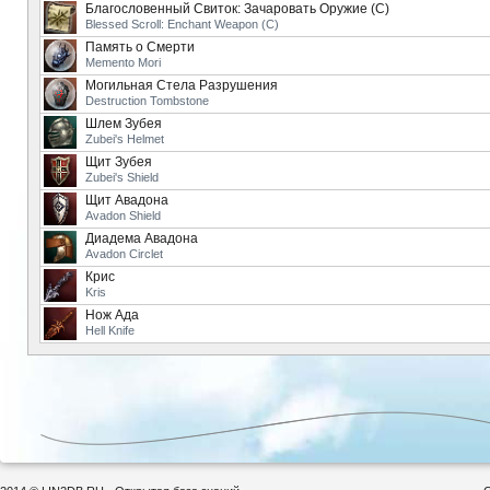
Благословенный Свиток: Зачаровать Оружие (C)
Blessed Scroll: Enchant Weapon (C)
Память о Смерти
Memento Mori
Могильная Стела Разрушения
Destruction Tombstone
Шлем Зубея
Zubei's Helmet
Щит Зубея
Zubei's Shield
Щит Авадона
Avadon Shield
Диадема Авадона
Avadon Circlet
Крис
Kris
Нож Ада
Hell Knife