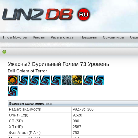
Нпс и Монстры
Квесты
Расы и классы
Предметы
Основы игры
Сер
Ужасный Бурильный Голем 73 Уровень
Drill Golem of Terror
Базовые характеристики
Радиус видимости
Радиус: 300
Опыт (Exp)
9,528
СП (SP)
980
ХП (HP)
2587
Физ. Атака (P. Atk.)
753