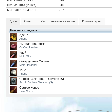
Маг. Атака (M. Atk)
514
Физ. Защита (P. Def.)
310
Маг. Защита (M. Def)
227
Дроп
Споил
Расположение на карте
Комментарии
Название предмета
Адена
Adena
Выделанная Кожа
Crafted Leather
Клей
Mold Glue
Отвердитель Формы
Mold Hardener
Тонс
Thons
Свиток: Зачаровать Оружие (S)
Scroll: Enchant Weapon (S)
Святое Копье
Saint Spear