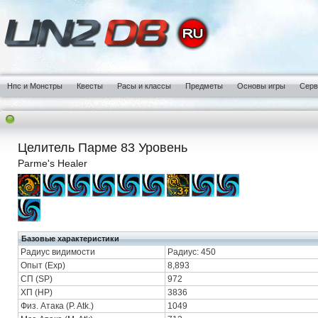
Нпс и Монстры
Квесты
Расы и классы
Предметы
Основы игры
Сер
Целитель Парме 83 Уровень
Parme's Healer
Базовые характеристики
Радиус видимости
Радиус: 450
Опыт (Exp)
8,893
СП (SP)
972
ХП (HP)
3836
Физ. Атака (P. Atk.)
1049