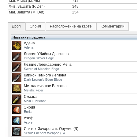
Маг. Атака (M. Atk)
712
Физ. Защита (P. Def.)
348
Маг. Защита (M. Def)
254
Дроп
Споил
Расположение на карте
Комментарии
Название предмета
Адена
Adena
Лезвие Убийцы Драконов
Dragon Slayer Edge
Лезвие Легендарного Меча
Sword of Miracles Edge
Клинок Темного Легиона
Dark Legion's Edge Blade
Металлическое Волокно
Metallic Fiber
Смазка
Mold Lubricant
Энрия
Enria
Азоф
Asofe
Свиток: Зачаровать Оружие (S)
Scroll: Enchant Weapon (S)