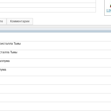
те
Комментарии
ристалла Тьмы
сталла Тьмы
аллума
лума