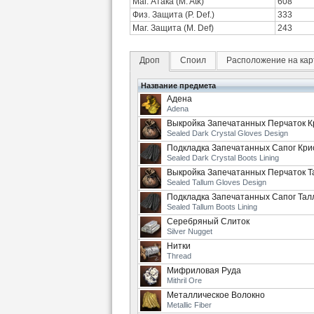
Маг. Атака (M. Atk)
608
Физ. Защита (P. Def.)
333
Маг. Защита (M. Def)
243
Дроп
Споил
Расположение на кар
Название предмета
Адена
Adena
Выкройка Запечатанных Перчаток К
Sealed Dark Crystal Gloves Design
Подкладка Запечатанных Сапог Кри
Sealed Dark Crystal Boots Lining
Выкройка Запечатанных Перчаток Т
Sealed Tallum Gloves Design
Подкладка Запечатанных Сапог Тал
Sealed Tallum Boots Lining
Серебряный Слиток
Silver Nugget
Нитки
Thread
Мифриловая Руда
Mithril Ore
Металлическое Волокно
Metallic Fiber