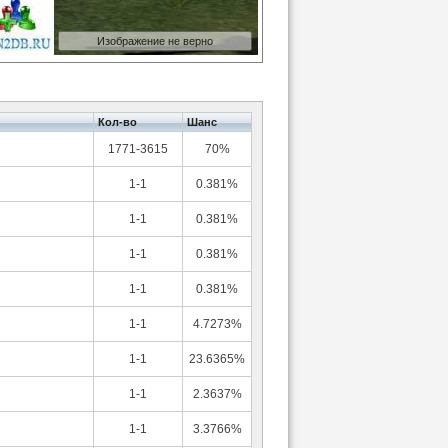
Изображение не верно
Кол-во
Шанс
1771-3615
70%
1-1
0.381%
1-1
0.381%
1-1
0.381%
1-1
0.381%
1-1
4.7273%
1-1
23.6365%
1-1
2.3637%
1-1
3.3766%