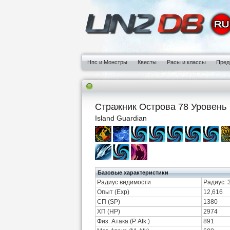
Нпс и Монстры
Квесты
Расы и классы
Пред
Стражник Острова 78 Уровень
Island Guardian
Базовые характеристики
Радиус видимости
Радиус: 
Опыт (Exp)
12,616
СП (SP)
1380
ХП (HP)
2974
Физ. Атака (P. Atk.)
891