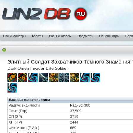
Нпс и Монстры
Квесты
Расы и классы
Предметы
Основы игры
Сер
Элитный Солдат Захватчиков Темного Знамения 
Dark Omen Invader Elite Soldier
Базовые характеристики
Радиус видимости
Радиус: 300
Опыт (Exp)
37,509
СП (SP)
3719
ХП (HP)
2444
Физ. Атака (P. Atk.)
689