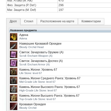
Маг. Атака (M. Atk)
470
Физ. Защита (P. Def.)
296
Маг. Защита (M. Def)
197
Дроп
Споил
Расположение на карте
Комментарии
Название предмета
Адена
Adena
Навершие Кровавой Орхидеи
Bloody Orchid Head
Свиток: Зачаровать Оружие (А)
Scroll: Enchant Weapon (A)
Свиток: Зачаровать Доспех (А)
Scroll: Enchant Armor (A)
Камень Жизни: Уровень 67
Life Stone: level 67
Камень Жизни Среднего Ранга: Уровень 67
Mid-Grade Life Stone: level 67
Камень Жизни Высокого Ранга: Уровень 67
High-Grade Life Stone: level 67
Камень Жизни Высшего Ранга: Уровень 67
Top-Grade Life Stone: level 67
Кровавая Орхидея
Bloody Orchid