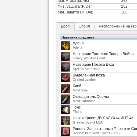
Маг. Атака (M. Atk)
342
Физ. Защита (P. Def.)
252
Маг. Защита (M. Def)
168
Дроп
Споил
Расположение на кар
Название предмета
Адена
Adena
Навершие Тяжелого Топора Войны
Heavy War Axe Head
Навершие Посоха Духа
Sprite's Staff Head
Выделанная Кожа
Crafted Leather
Клей
Mold Glue
Отвердитель Формы
Mold Hardener
Тонс
Thons
Новая Краска ДУХ <ДУХ+4 ИНТ-4>
Greater Dye of MEN
Рецепт: Запечатанные Перчатки Син
Recipe: Blue Wolf Gloves (60%)