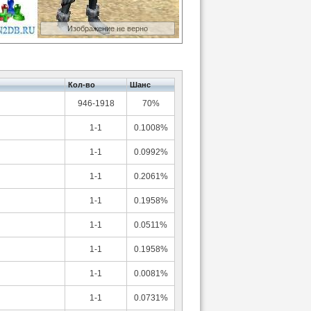
Изображение не верно
Кол-во
Шанс
946-1918
70%
1-1
0.1008%
1-1
0.0992%
1-1
0.2061%
1-1
0.1958%
1-1
0.0511%
1-1
0.1958%
1-1
0.0081%
1-1
0.0731%