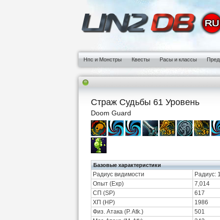
Нпс и Монстры
Квесты
Расы и классы
Пред
Страж Судьбы 61 Уровень
Doom Guard
Базовые характеристики
Радиус видимости
Радиус: 
Опыт (Exp)
7,014
СП (SP)
617
ХП (HP)
1986
Физ. Атака (P. Atk.)
501