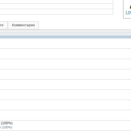
те
Комментарии
 (100%)
e (100%)