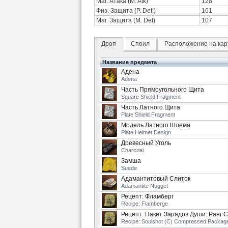
Маг. Атака (M. Atk)
128
Физ. Защита (P. Def.)
161
Маг. Защита (M. Def)
107
Дроп
Споил
Расположение на кар
Название предмета
Адена
Adena
Часть Прямоугольного Щита
Square Shield Fragment
Часть Латного Щита
Plate Shield Fragment
Модель Латного Шлема
Plate Helmet Design
Древесный Уголь
Charcoal
Замша
Suede
Адамантитовый Слиток
Adamantite Nugget
Рецепт: Фламберг
Recipe: Flamberge
Рецепт: Пакет Зарядов Души: Ранг C
Recipe: Soulshot (C) Compressed Packag