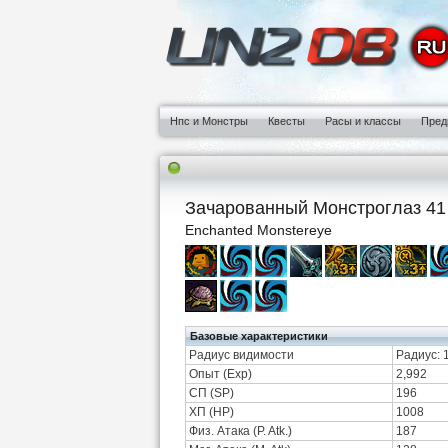
Нпс и Монстры
Квесты
Расы и классы
Пред
Зачарованный Монстроглаз 41
Enchanted Monstereye
Базовые характеристики
Радиус видимости
Радиус: 
Опыт (Exp)
2,992
СП (SP)
196
ХП (HP)
1008
Физ. Атака (P. Atk.)
187