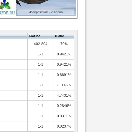
Изображение не верно
Кол-во
Шанс
402-804
70%
1-1
0.9421%
1-1
0.9421%
1-1
0.6691%
1-1
7.1146%
1-1
4.7431%
1-1
0.2846%
1-1
0.0311%
1-1
0.0237%