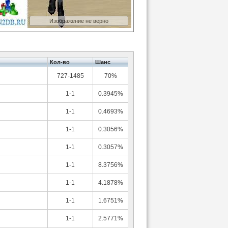
Изображение не верно
Кол-во
Шанс
727-1485
70%
1-1
0.3945%
1-1
0.4693%
1-1
0.3056%
1-1
0.3057%
1-1
8.3756%
1-1
4.1878%
1-1
1.6751%
1-1
2.5771%