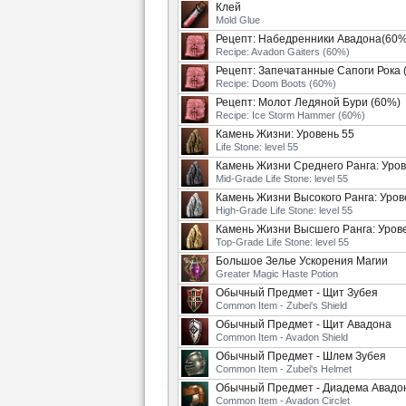
Клей
Mold Glue
Рецепт: Набедренники Авадона(60%
Recipe: Avadon Gaiters (60%)
Рецепт: Запечатанные Сапоги Рока 
Recipe: Doom Boots (60%)
Рецепт: Молот Ледяной Бури (60%)
Recipe: Ice Storm Hammer (60%)
Камень Жизни: Уровень 55
Life Stone: level 55
Камень Жизни Среднего Ранга: Уров
Mid-Grade Life Stone: level 55
Камень Жизни Высокого Ранга: Уров
High-Grade Life Stone: level 55
Камень Жизни Высшего Ранга: Уров
Top-Grade Life Stone: level 55
Большое Зелье Ускорения Магии
Greater Magic Haste Potion
Обычный Предмет - Щит Зубея
Common Item - Zubei's Shield
Обычный Предмет - Щит Авадона
Common Item - Avadon Shield
Обычный Предмет - Шлем Зубея
Common Item - Zubei's Helmet
Обычный Предмет - Диадема Авадо
Common Item - Avadon Circlet