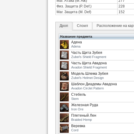
Маг. Атака (M. Atk)
277
Физ. Защита (P. Def.)
228
Маг. Защита (M. Def)
152
Дроп
Споил
Расположение на кар
Название предмета
Адена
Adena
Часть Щита Зубея
Zubei's Shield Fragment
Часть Щита Авадона
Avadon Shield Fragment
Модель Шлема Зубея
Zubei's Helmet Design
Шаблон Диадемы Авадона
Avadon Circlet Pattern
Стебель
Stem
Железная Руда
Iron Ore
Плетеный Лен
Braided Hemp
Веревка
Cord