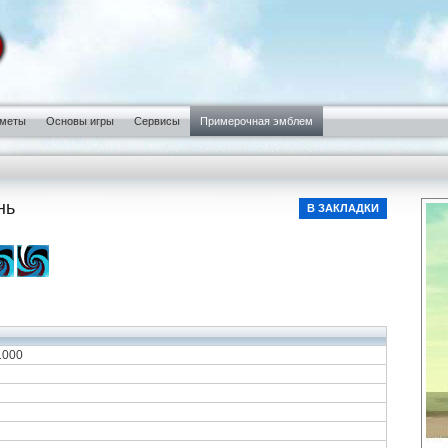
меты
Основы игры
Сервисы
Примерочная эмблем
нь
В ЗАКЛАДКИ
1000