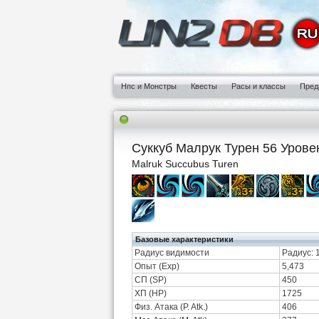
Нпс и Монстры
Квесты
Расы и классы
Пред
Суккуб Малрук Турен 56 Урове
Malruk Succubus Turen
Базовые характеристики
Радиус видимости
Радиус: 
Опыт (Exp)
5,473
СП (SP)
450
ХП (HP)
1725
Физ. Атака (P. Atk.)
406