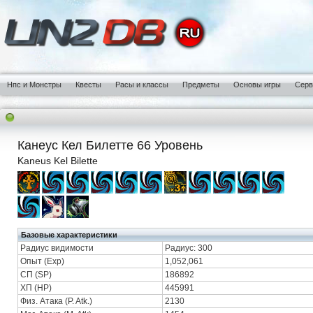
Нпс и Монстры
Квесты
Расы и классы
Предметы
Основы игры
Сер
Канеус Кел Билетте 66 Уровень
Kaneus Kel Bilette
Базовые характеристики
Радиус видимости
Радиус: 300
Опыт (Exp)
1,052,061
СП (SP)
186892
ХП (HP)
445991
Физ. Атака (P. Atk.)
2130