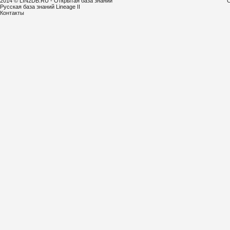
2014 © LIN2DB.RU - Открытая база знаний
С
Русская база знаний Lineage II
Контакты