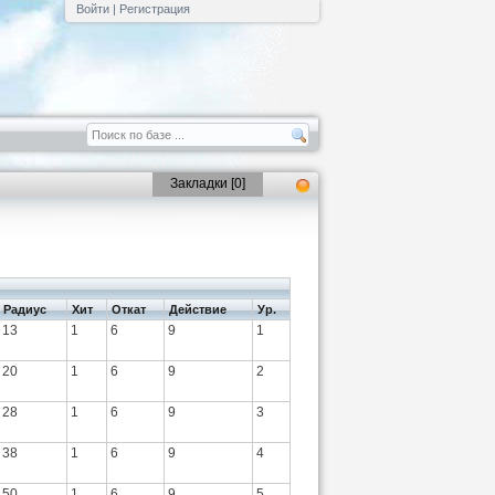
Войти
|
Регистрация
Закладки [
0
]
Радиус
Хит
Откат
Действие
Ур.
13
1
6
9
1
20
1
6
9
2
28
1
6
9
3
38
1
6
9
4
50
1
6
9
5