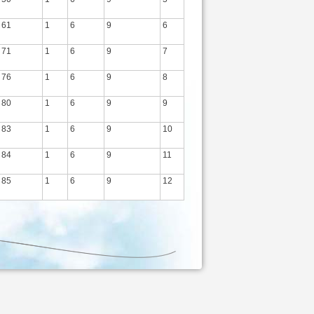
61
1
6
9
6
71
1
6
9
7
76
1
6
9
8
80
1
6
9
9
83
1
6
9
10
84
1
6
9
11
85
1
6
9
12