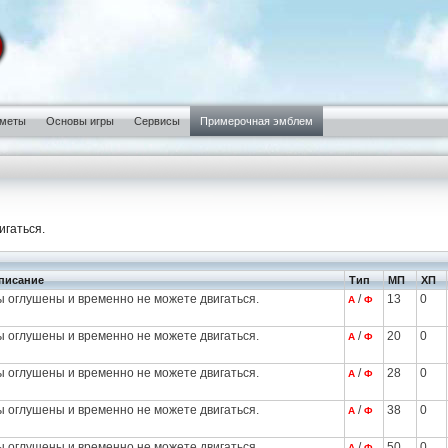
меты
Основы игры
Сервисы
Примерочная эмблем
игаться.
писание
Тип
МП
ХП
ы оглушены и временно не можете двигаться.
/
13
0
А
Ф
ы оглушены и временно не можете двигаться.
/
20
0
А
Ф
ы оглушены и временно не можете двигаться.
/
28
0
А
Ф
ы оглушены и временно не можете двигаться.
/
38
0
А
Ф
ы оглушены и временно не можете двигаться.
/
50
0
А
Ф