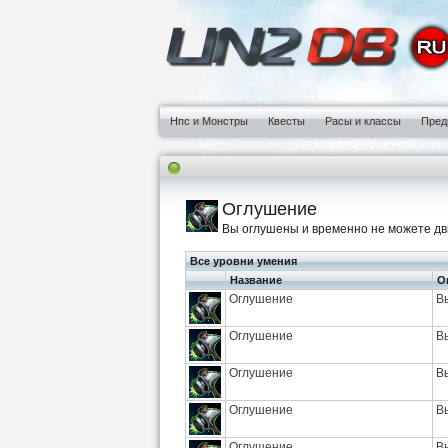
Нпс и Монстры
Квесты
Расы и классы
Пред
Оглушение
Вы оглушены и временно не можете дв
Все уровни умения
Название
О
Оглушение
В
Оглушение
В
Оглушение
В
Оглушение
В
Оглушение
В