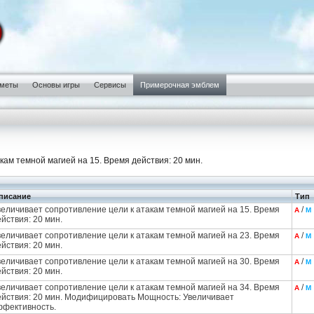
меты
Основы игры
Сервисы
Примерочная эмблем
кам темной магией на 15. Время действия: 20 мин.
писание
Тип
величивает сопротивление цели к атакам темной магией на 15. Время
/
А
М
йствия: 20 мин.
величивает сопротивление цели к атакам темной магией на 23. Время
/
А
М
йствия: 20 мин.
величивает сопротивление цели к атакам темной магией на 30. Время
/
А
М
йствия: 20 мин.
величивает сопротивление цели к атакам темной магией на 34. Время
/
А
М
ействия: 20 мин. Модифицировать Мощность: Увеличивает
ффективность.