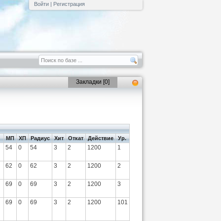
Войти
|
Регистрация
Закладки [
0
]
МП
ХП
Радиус
Хит
Откат
Действие
Ур.
54
0
54
3
2
1200
1
62
0
62
3
2
1200
2
69
0
69
3
2
1200
3
69
0
69
3
2
1200
101