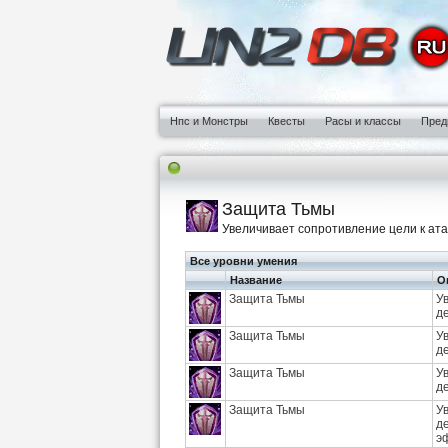
Нпс и Монстры
Квесты
Расы и классы
Пред
Защита Тьмы
Увеличивает сопротивление цели к ата
Все уровни умения
Название
О
Защита Тьмы
У
де
Защита Тьмы
У
де
Защита Тьмы
У
де
Защита Тьмы
У
д
э