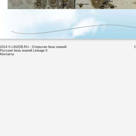
2014 © LIN2DB.RU - Открытая база знаний
С
Русская база знаний Lineage II
Контакты