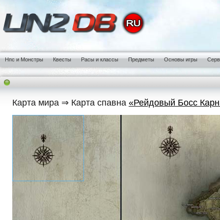
Нпс и Монстры
Квесты
Расы и классы
Предметы
Основы игры
Сер
Карта мира ⇒ Карта спавна
«Рейдовый Босс Карн