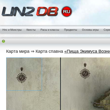
Нпс и Монстры
Квесты
Расы и классы
Предметы
Основы игры
Сер
Карта мира ⇒ Карта спавна
«Пища Экимуса Возн