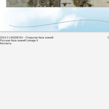
2014 © LIN2DB.RU - Открытая база знаний
С
Русская база знаний Lineage II
Контакты