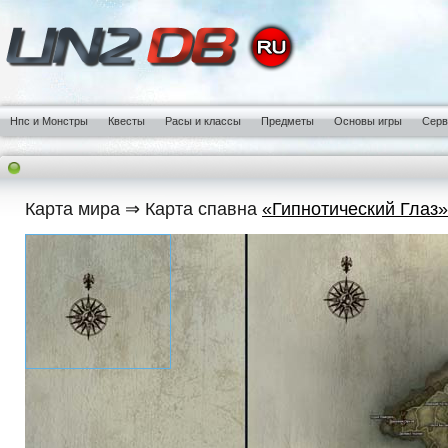
Нпс и Монстры
Квесты
Расы и классы
Предметы
Основы игры
Сер
Карта мира ⇒ Карта спавна
«Гипнотический Глаз»