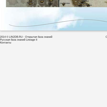
2014 © LIN2DB.RU - Открытая база знаний
С
Русская база знаний Lineage II
Контакты