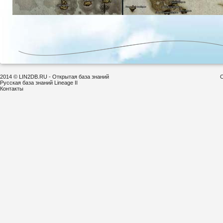
2014 © LIN2DB.RU - Открытая база знаний
С
Русская база знаний Lineage II
Контакты