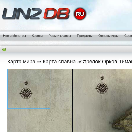
Нпс и Монстры
Квесты
Расы и классы
Предметы
Основы игры
Сер
Карта мира ⇒ Карта спавна
«Стрелок Орков Тима