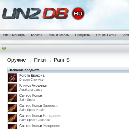
Нпс и Монстры
Квесты
Расы и классы
Предметы
Основы игры
Сер
Оружие → Пики → Ранг S
Название предмета
Коготь Дракона
Dragon Claw Axe
Клинок Ауракири
Aurakyria Lance
Святое Копье
Saint Spear
Святое Копье
Здоровье
Saint Spear
Health
Святое Копье
Наведение
Saint Spear
Guidance
Святое Копье
Ускорение