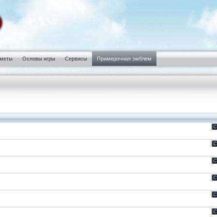
меты
Основы игры
Сервисы
Примерочная эмблем