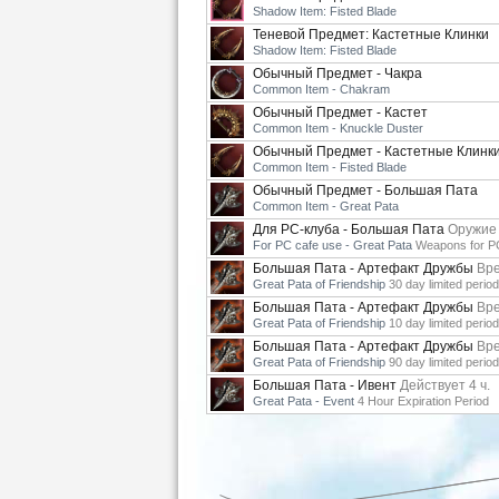
Shadow Item: Fisted Blade
Теневой Предмет: Кастетные Клинки
Shadow Item: Fisted Blade
Обычный Предмет - Чакра
Common Item - Chakram
Обычный Предмет - Кастет
Common Item - Knuckle Duster
Обычный Предмет - Кастетные Клинк
Common Item - Fisted Blade
Обычный Предмет - Большая Пата
Common Item - Great Pata
Для РС-клуба - Большая Пата
Оружие 
For PC cafe use - Great Pata
Weapons for P
Большая Пата - Артефакт Дружбы
Вре
Great Pata of Friendship
30 day limited period
Большая Пата - Артефакт Дружбы
Вре
Great Pata of Friendship
10 day limited period
Большая Пата - Артефакт Дружбы
Вре
Great Pata of Friendship
90 day limited period
Большая Пата - Ивент
Действует 4 ч.
Great Pata - Event
4 Hour Expiration Period