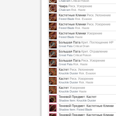
Chakram
Critical Poison
Чакра
Риск. Ускорение
Chakram
Rsk. Haste
Кастетные Клинки
Риск. Уклонение
Fisted Blade
Rsk. Evasion
Кастетные Клинки
Риск. Ускорение
Fisted Blade
Rsk. Haste
Кастетные Клинки
Ускорение
Fisted Blade
Haste
Большая Пата
Крит. Поглощение HP
Great Pata
Critical Drain
Большая Пата
Крит. Отравление
Great Pata
Critical Poison
Большая Пата
Риск. Ускорение
Great Pata
Rsk. Haste
Кастет
Риск. Уклонение
Knuckle Duster
Rsk. Evasion
Кастет
Риск. Ускорение
Knuckle Duster
Rsk. Haste
Кастет
Ускорение
Knuckle Duster
Haste
Теневой Предмет: Кастет
Shadow Item: Knuckle Duster
Теневой Предмет: Кастетные Клинки
Shadow Item: Fisted Blade
Теневой Предмет: Кастетные Клинки