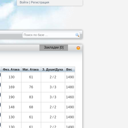
Войти
|
Регистрация
Закладки [
0
]
Физ. Атака
Маг. Атака
З. Души/Духа
Вес
130
61
2 / 2
1490
169
76
3 / 3
1480
190
83
3 / 3
1460
148
68
2 / 2
1490
130
61
2 / 2
1490
130
61
2 / 2
1490