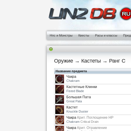
Нпс и Монстры
Квесты
Расы и классы
Пред
Оружие → Кастеты → Ранг C
Название предмета
Чакра
Chakram
Кастетные Клинки
Fisted Blade
Большая Пата
Great Pata
Кастет
Knuckle Duster
Чакра
Крит. Поглощение HP
Chakram
Critical Drain
Чакра
Крит. Отравление