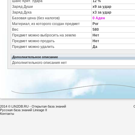
Шанс Крит. Удара
12 %
Заряд Души
x9 за удар
Заряд Духа
x3 за удар
Базовая цена (без налогов)
0 Аден
Материал, из которого создан предмет
Рог
Вес
580
Предмет можно выбросить на землю
Нет
Предмет можно продать
Нет
Предмет можно удалить
Да
Дополнительное описание
Дополнительного описания нет
2014 © LIN2DB.RU - Открытая база знаний
Русская база знаний Lineage II
Контакты