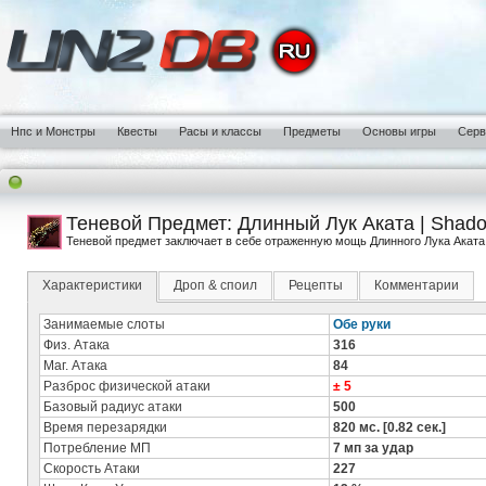
Нпс и Монстры
Квесты
Расы и классы
Предметы
Основы игры
Сер
Теневой Предмет: Длинный Лук Аката | Shado
Теневой предмет заключает в себе отраженную мощь Длинного Лука Аката.
Характеристики
Дроп & споил
Рецепты
Комментарии
Занимаемые слоты
Обе руки
Физ. Атака
316
Маг. Атака
84
Разброс физической атаки
± 5
Базовый радиус атаки
500
Время перезарядки
820 мс. [0.82 сек.]
Потребление МП
7 мп за удар
Скорость Атаки
227