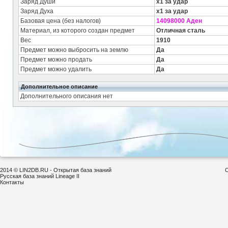
Заряд Души
x1 за удар
Заряд Духа
x1 за удар
Базовая цена (без налогов)
14098000 Аден
Материал, из которого создан предмет
Отличная сталь
Вес
1910
Предмет можно выбросить на землю
Да
Предмет можно продать
Да
Предмет можно удалить
Да
Дополнительное описание
Дополнительного описания нет
2014 © LIN2DB.RU - Открытая база знаний
С
Русская база знаний Lineage II
Контакты