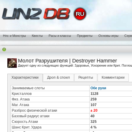
Нпс и Монстры
Квесты
Расы и классы
Предметы
Основы игры
Сер
Молот Разрушителя | Destroyer Hammer
Дарует одну из следующих функций: Здоровье, Ускорение или Крит. Погло
Характеристики
Дроп & споил
Рецепты
Комментарии
Занимаемые слоты
Обе руки
Кристаллов
1128
Физ. Атака
259
Маг. Атака
107
Разброс физической атаки
± 20
Базовый радиус атаки
40
Скорость Атаки
325
Шанс Крит. Удара
4 %