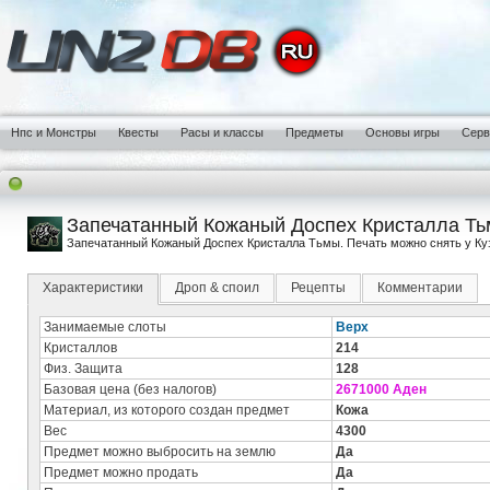
Нпс и Монстры
Квесты
Расы и классы
Предметы
Основы игры
Сер
Запечатанный Кожаный Доспех Кристалла Тьмы 
Запечатанный Кожаный Доспех Кристалла Тьмы. Печать можно снять у К
Характеристики
Дроп & споил
Рецепты
Комментарии
Занимаемые слоты
Верх
Кристаллов
214
Физ. Защита
128
Базовая цена (без налогов)
2671000 Аден
Материал, из которого создан предмет
Кожа
Вес
4300
Предмет можно выбросить на землю
Да
Предмет можно продать
Да