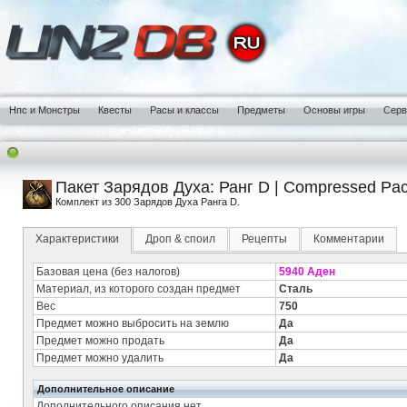
Нпс и Монстры
Квесты
Расы и классы
Предметы
Основы игры
Сер
Пакет Зарядов Духа: Ранг D | Compressed Pack
Комплект из 300 Зарядов Духа Ранга D.
Характеристики
Дроп & споил
Рецепты
Комментарии
Базовая цена (без налогов)
5940 Аден
Материал, из которого создан предмет
Сталь
Вес
750
Предмет можно выбросить на землю
Да
Предмет можно продать
Да
Предмет можно удалить
Да
Дополнительное описание
Дополнительного описания нет