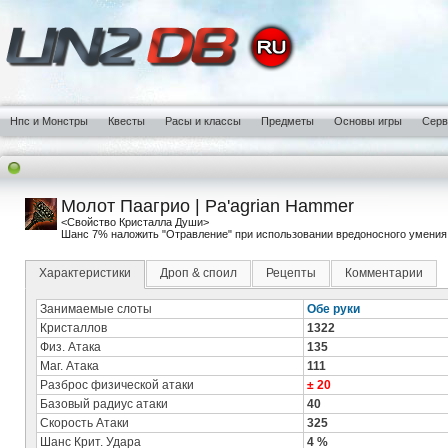
Нпс и Монстры
Квесты
Расы и классы
Предметы
Основы игры
Сер
Молот Паагрио | Pa'agrian Hammer
<Свойство Кристалла Души>
Шанс 7% наложить "Отравление" при использовании вредоносного умения 
Характеристики
Дроп & споил
Рецепты
Комментарии
Занимаемые слоты
Обе руки
Кристаллов
1322
Физ. Атака
135
Маг. Атака
111
Разброс физической атаки
± 20
Базовый радиус атаки
40
Скорость Атаки
325
Шанс Крит. Удара
4 %