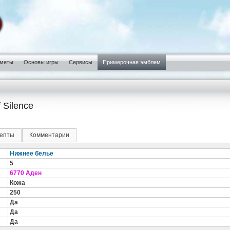
меты
Основы игры
Сервисы
Примерочная эмблем
 Silence
епты
Комментарии
Нижнее белье
5
6770 Аден
Кожа
250
Да
Да
Да