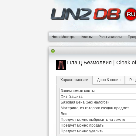
Нпс и Монстры
Квесты
Расы и классы
Пред
Плащ Безмолвия | Cloak of
Характеристики
Дроп & споил
Рец
Занимаемые слоты
Физ. Защита
Базовая цена (без налогов)
Материал, из которого создан предмет
Вес
Предмет можно выбросить на землю
Предмет можно продать
Предмет можно удалить