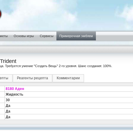
меты
Основы игры
Сервисы
Примерочная эмблем
Trident
ца. Требуется умение "Создать Вещь" 2-го уровня. Шанс создания: 100%.
епты
Реагенты рецепта
Комментарии
8180 Аден
Жидкость
30
Да
Да
Да