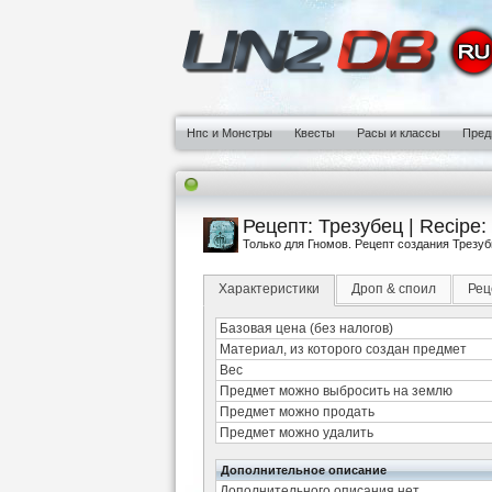
Нпс и Монстры
Квесты
Расы и классы
Пред
Рецепт: Трезубец | Recipe: 
Только для Гномов. Рецепт создания Трезуб
Характеристики
Дроп & споил
Рец
Базовая цена (без налогов)
Материал, из которого создан предмет
Вес
Предмет можно выбросить на землю
Предмет можно продать
Предмет можно удалить
Дополнительное описание
Дополнительного описания нет