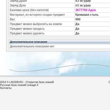
Заряд Души
x3 за удар
Заряд Духа
x3 за удар
Базовая цена (без налогов)
3677700 Аден
Материал, из которого создан предмет
Кровавая сталь
Вес
990
Предмет можно выбросить на землю
Да
Предмет можно продать
Да
Предмет можно удалить
Да
Дополнительное описание
Дополнительного описания нет
2014 © LIN2DB.RU - Открытая база знаний
С
Русская база знаний Lineage II
Контакты