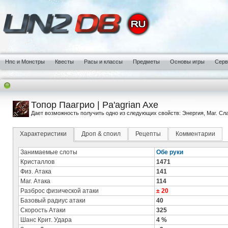
Нпс и Монстры
Квесты
Расы и классы
Предметы
Основы игры
Сер
Топор Паагрио | Pa'agrian Axe
Дает возможность получить одно из следующих свойств: Энергия, Маг. Сла
Характеристики
Дроп & споил
Рецепты
Комментарии
Занимаемые слоты
Обе руки
Кристаллов
1471
Физ. Атака
141
Маг. Атака
114
Разброс физической атаки
± 20
Базовый радиус атаки
40
Скорость Атаки
325
Шанс Крит. Удара
4 %