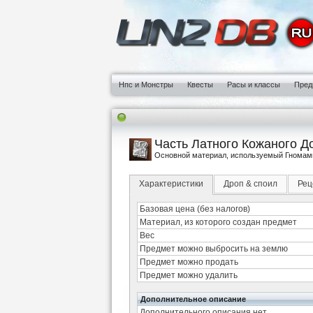
Нпс и Монстры
Квесты
Расы и классы
Пред
Часть Латного Кожаного До
Основной материал, используемый Гномами 
Характеристики
Дроп & споил
Рец
Базовая цена (без налогов)
Материал, из которого создан предмет
Вес
Предмет можно выбросить на землю
Предмет можно продать
Предмет можно удалить
Дополнительное описание
Дополнительного описания нет