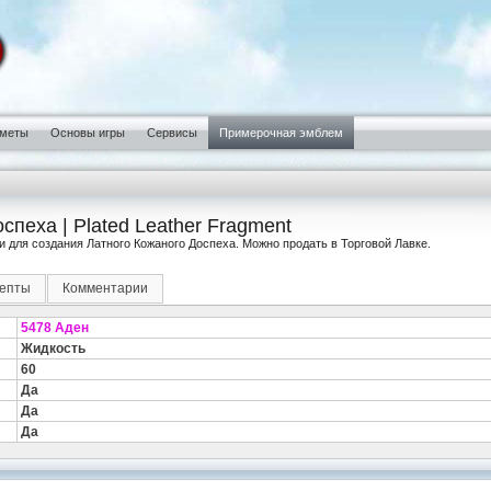
меты
Основы игры
Сервисы
Примерочная эмблем
спеха | Plated Leather Fragment
для создания Латного Кожаного Доспеха. Можно продать в Торговой Лавке.
епты
Комментарии
5478 Аден
Жидкость
60
Да
Да
Да