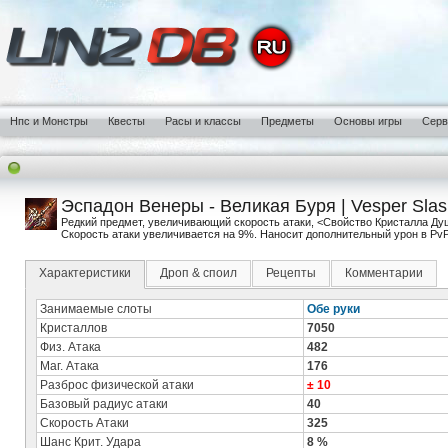
Нпс и Монстры
Квесты
Расы и классы
Предметы
Основы игры
Сер
Эспадон Венеры - Великая Буря | Vesper Slash
Редкий предмет, увеличивающий скорость атаки, <Свойство Кристалла Ду
Скорость атаки увеличивается на 9%. Наносит дополнительный урон в PvP
Характеристики
Дроп & споил
Рецепты
Комментарии
Занимаемые слоты
Обе руки
Кристаллов
7050
Физ. Атака
482
Маг. Атака
176
Разброс физической атаки
± 10
Базовый радиус атаки
40
Скорость Атаки
325
Шанс Крит. Удара
8 %