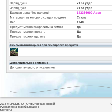
Заряд Души
x1 за удар
Заряд Духа
x1 за удар
Базовая цена (без налогов)
143356000 Аден
Материал, из которого создан предмет
Сталь
Вес
1740
Предмет можно выбросить на землю
Да
Предмет можно продать
Да
Предмет можно удалить
Да
Скилы появляющиеся при экипировке предмета
Дополнительное описание
Дополнительного описания нет
2014 © LIN2DB.RU - Открытая база знаний
С
Русская база знаний Lineage II
Контакты