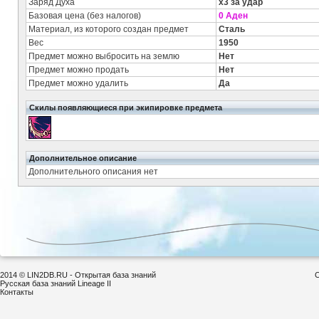
Заряд Духа
x3 за удар
Базовая цена (без налогов)
0 Аден
Материал, из которого создан предмет
Сталь
Вес
1950
Предмет можно выбросить на землю
Нет
Предмет можно продать
Нет
Предмет можно удалить
Да
Скилы появляющиеся при экипировке предмета
Дополнительное описание
Дополнительного описания нет
2014 © LIN2DB.RU - Открытая база знаний
С
Русская база знаний Lineage II
Контакты