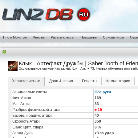
Нпс и Монстры
Квесты
Расы и классы
Предметы
Основы игры
Сер
Клык - Артефакт Дружбы | Saber Tooth of Frie
Эксклюзивное оружие Камаэлей. Крит. Атк. + 73. Нельзя обменять или выб
Характеристики
Дроп & споил
Рецепты
Комментарии
Занимаемые слоты
Обе руки
Физ. Атака
169
Маг. Атака
83
Разброс физической атаки
± 15
Базовый радиус атаки
40
Скорость Атаки
350
Шанс Крит. Удара
8 %
Заряд Души
x3 за удар