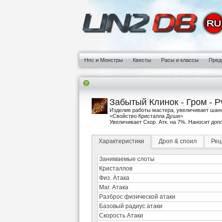
Нпс и Монстры
Квесты
Расы и классы
Пред
Забытый Клинок - Гром - PvP
Изделие работы мастера, увеличивает шанс 
<Свойство Кристалла Души>
Увеличивает Скор. Атк. на 7%. Наносит доп
Характеристики
Дроп & споил
Рец
Занимаемые слоты
Кристаллов
Физ. Атака
Маг. Атака
Разброс физической атаки
Базовый радиус атаки
Скорость Атаки