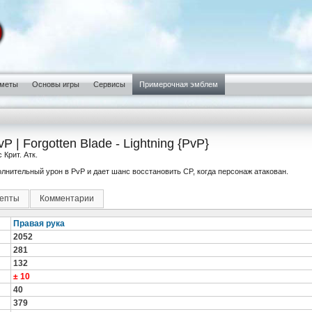
меты
Основы игры
Сервисы
Примерочная эмблем
 | Forgotten Blade - Lightning {PvP}
Крит. Атк.
олнительный урон в PvP и дает шанс восстановить CP, когда персонаж атакован.
епты
Комментарии
Правая рука
2052
281
132
± 10
40
379