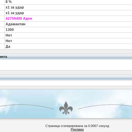
8 %
x1 за удар
x1 за удар
42759400 Аден
Адамантин
1300
Нет
Нет
Да
мета
Страница сгенерирована за 0.0067 секунд
Реклама