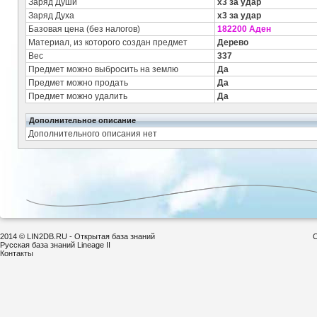
Заряд Души
x3 за удар
Заряд Духа
x3 за удар
Базовая цена (без налогов)
182200 Аден
Материал, из которого создан предмет
Дерево
Вес
337
Предмет можно выбросить на землю
Да
Предмет можно продать
Да
Предмет можно удалить
Да
Дополнительное описание
Дополнительного описания нет
2014 © LIN2DB.RU - Открытая база знаний
С
Русская база знаний Lineage II
Контакты