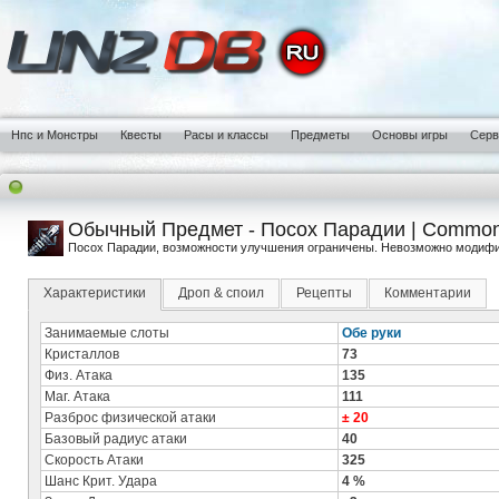
Нпс и Монстры
Квесты
Расы и классы
Предметы
Основы игры
Сер
Обычный Предмет - Посох Парадии | Common I
Посох Парадии, возможности улучшения ограничены. Невозможно модифиц
Характеристики
Дроп & споил
Рецепты
Комментарии
Занимаемые слоты
Обе руки
Кристаллов
73
Физ. Атака
135
Маг. Атака
111
Разброс физической атаки
± 20
Базовый радиус атаки
40
Скорость Атаки
325
Шанс Крит. Удара
4 %