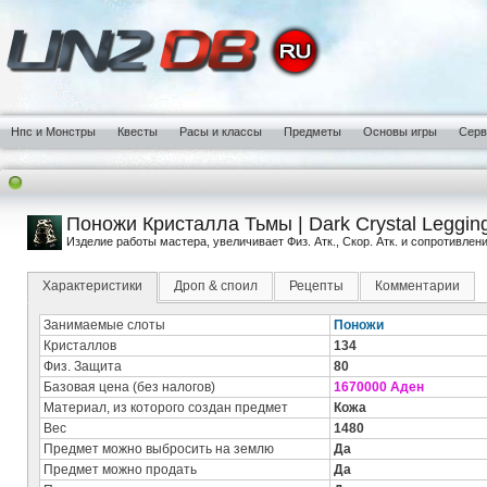
Нпс и Монстры
Квесты
Расы и классы
Предметы
Основы игры
Сер
Поножи Кристалла Тьмы | Dark Crystal Leggin
Изделие работы мастера, увеличивает Физ. Атк., Скор. Атк. и сопротивлен
Характеристики
Дроп & споил
Рецепты
Комментарии
Занимаемые слоты
Поножи
Кристаллов
134
Физ. Защита
80
Базовая цена (без налогов)
1670000 Аден
Материал, из которого создан предмет
Кожа
Вес
1480
Предмет можно выбросить на землю
Да
Предмет можно продать
Да